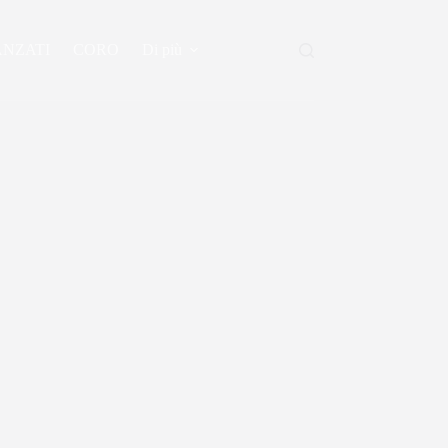
ANZATI
CORO
Di più