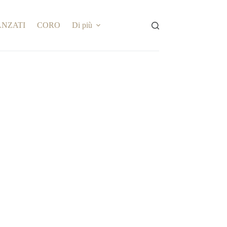
ANZATI
CORO
Di più