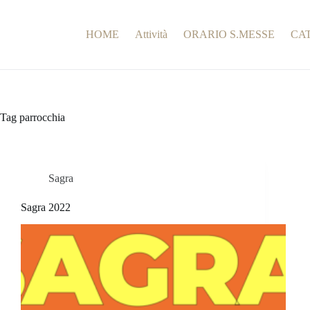
Salta
Unità
al
Pastorale
di
contenuto
HOME
Attività
ORARIO S.MESSE
CA
Serramazzoni
Tag
parrocchia
Sagra
Sagra 2022